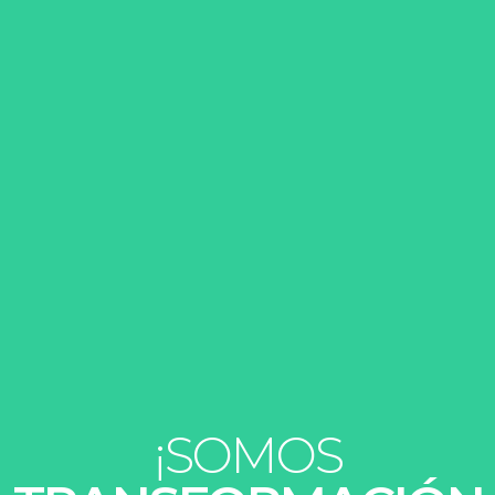
¡SOMOS