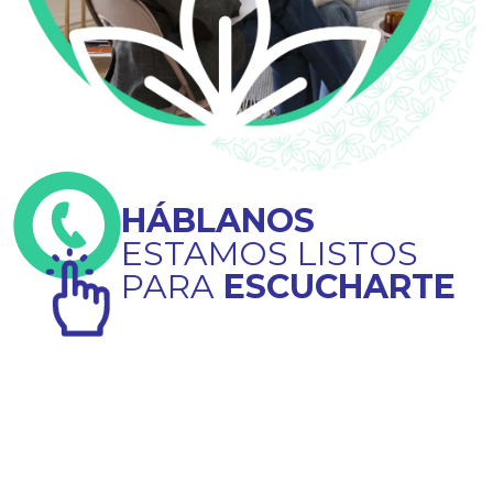
HÁBLANOS
ESTAMOS LISTOS
PARA
ESCUCHARTE