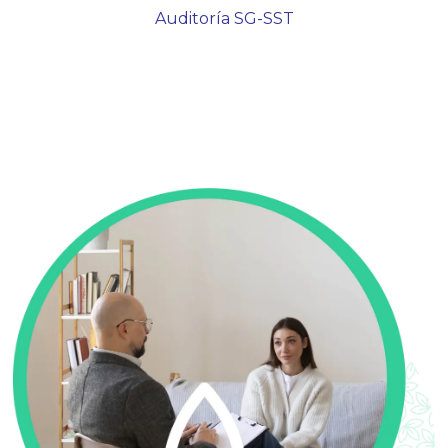
Auditoría SG-SST