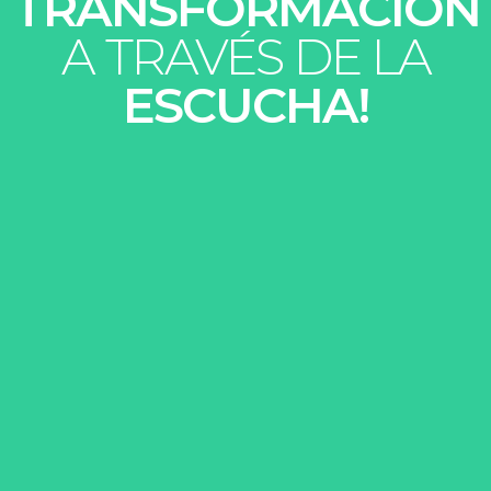
TRANSFORMACIÓN
A TRAVÉS DE LA
ESCUCHA!